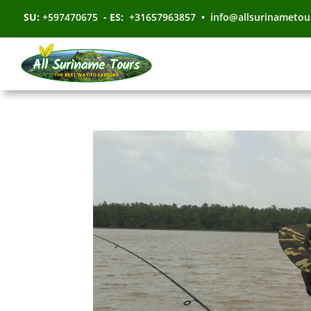
SU:
+597470675
- ES:
+31657963857
•
info@allsurinametou