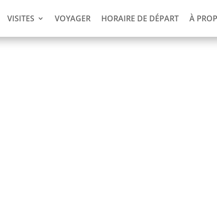
VISITES
VOYAGER
HORAIRE DE DÉPART
À PRO
s à Jaw
s payez !