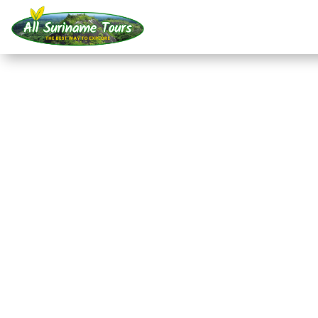
TOURNÉE
Vivre avec les Marron
Jaw (3 jours)
Visites de villages
3 JOURS)
Pas de coûts cachés :
ce que vous voyez est ce que vou