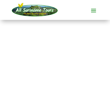
TOURNÉE
Tortues marines à
Braamspunt
Repérer des animaux
1 JOUR)
Pas de coûts cachés :
ce que vous voyez est ce que