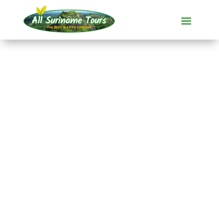
TOURNÉE
Raleigh Falls et le
Voltzberg (4 jours)
Visites polyvalentes
4 JOURS)
Pas de coûts cachés :
ce que vous voyez est ce que