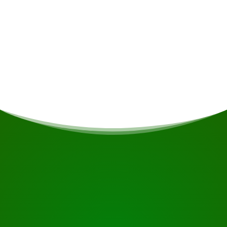
Hébergement
Een 4-daagse verblijf in een bed op een
slaapzaal voor €450 per persoon.
COMMENCEZ VOTRE VOYAGE
Prêt à réserver ?
Demandez une visite en utilisant le bouton ci-dessous,