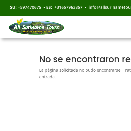
SU:
+597470675
- ES:
+31657963857
•
info@allsurinametou
No se encontraron r
La página solicitada no pudo encontrarse. Trat
entrada.